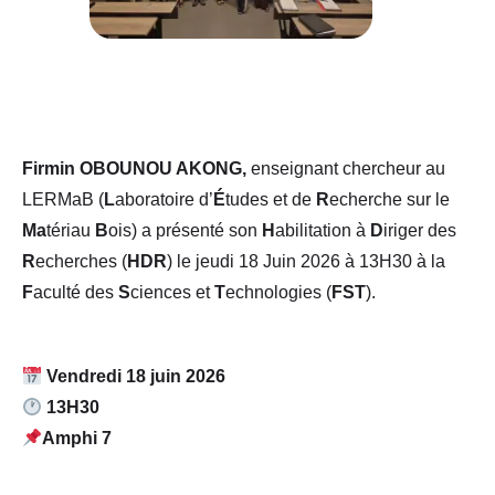
Firmin OBOUNOU AKONG,
enseignant chercheur au
LERMaB (
L
aboratoire d’
É
tudes et de
R
echerche sur le
Ma
tériau
B
ois) a présenté son
H
abilitation à
D
iriger des
R
echerches (
HDR
) le jeudi 18 Juin 2026 à 13H30 à la
F
aculté des
S
ciences et
T
echnologies (
FST
).
Vendredi 18 juin 2026
13H30
Amphi 7